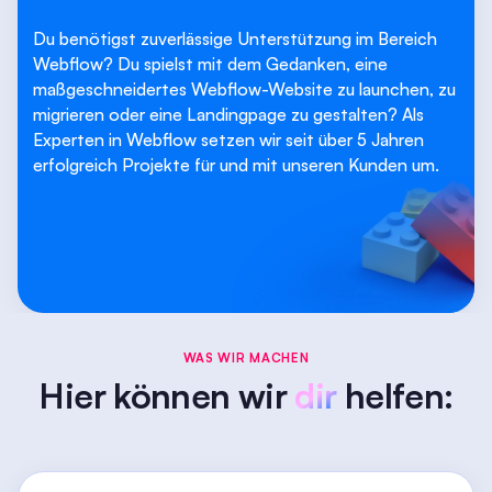
Du benötigst zuverlässige Unterstützung im Bereich
Webflow? Du spielst mit dem Gedanken, eine
maßgeschneidertes Webflow-Website zu launchen, zu
migrieren oder eine Landingpage zu gestalten? Als
Experten in Webflow setzen wir seit über 5 Jahren
erfolgreich Projekte für und mit unseren Kunden um.
WAS WIR MACHEN
Hier können wir
dir
helfen: