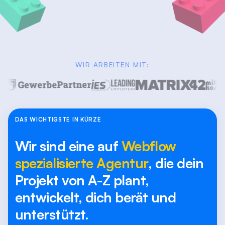
WIR ARBEITEN MIT:
DAS WICHTIGSTE IN KÜRZE
Wir sind eine auf
Webflow
spezialisierte Agentur
, die dein
Projekt von A-Z plant,
entwickelt, dich berät und
unterstützt.