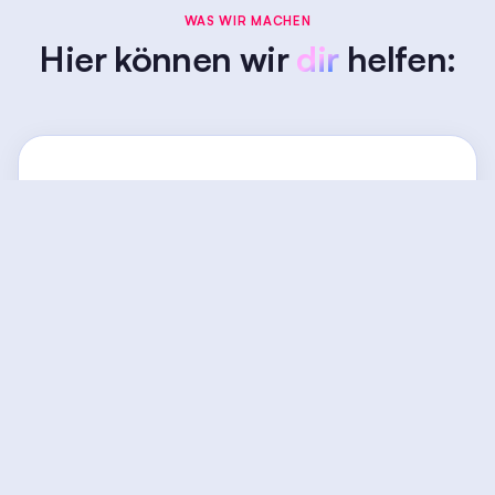
WAS WIR MACHEN
Hier können wir
dir
helfen:
Webflow Umsetzung
Du hast eine Vision für deine Website?
Wir bringen sie in Webflow zum Leben!