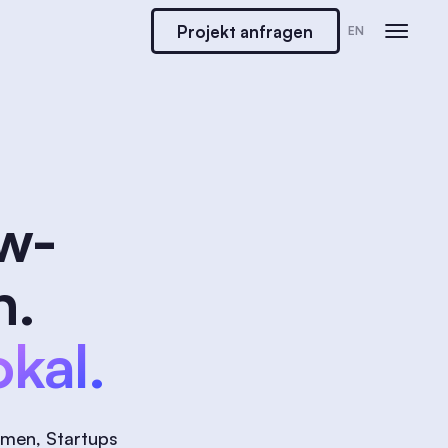
Projekt anfragen
EN
w-
n.
kal.
hmen, Startups