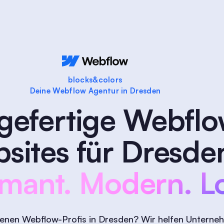
blocks&colors
Deine Webflow Agentur in Dresden
efertige Webflo
sites für Dresde
mant. Modern. Lo
renen Webflow-Profis in Dresden? Wir helfen Unterne