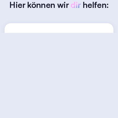
Hier können wir
dir
helfen:
Webflow Umsetzung
Du hast eine Vision für deine Website?
Wir bringen sie in Webflow zum Leben!
Lass uns gemeinsam etwas